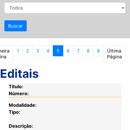
meira
1
2
3
4
5
6
7
8
9
Última
ina
Página
Editais
Título:
Número:
Modalidade:
Tipo:
Descrição: